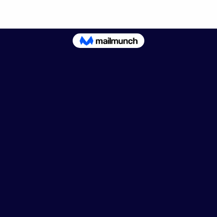
artoria, molte delle stoffe utilizzate sono avanzi donatici da a
Italy
, tessuti riciclati che altrimenti diverrebbero materiale 
ano senso in una seconda vita oltre ad assicurare l’ottima q