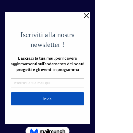
Dona ora
< Back
Silent Book per la
Giornata Mondiale
del Bambino