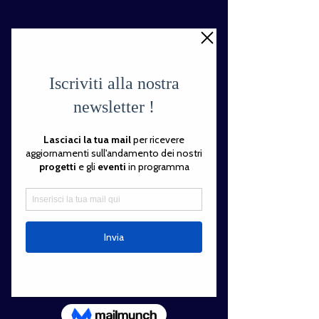
Dona ora
Il tuo 5x1000
Per un futuro di
integrazione e pace
Sostieni Associazione Realmonte
indicando il nostro codice fiscale
97537270155
nella tua dichiarazione
dei redditi per aiutarci a garantire